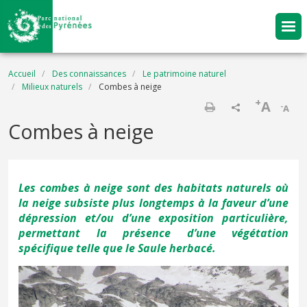
Aller au contenu principal
Fil d'Ariane
Accueil
Des connaissances
Le patrimoine naturel
Milieux naturels
Combes à neige
+
A
-
A
Imprimer
Combes à neige
Les combes à neige sont des habitats naturels où
la neige subsiste plus longtemps à la faveur d’une
dépression et/ou d’une exposition particulière,
permettant la présence d’une végétation
spécifique telle que le Saule herbacé.