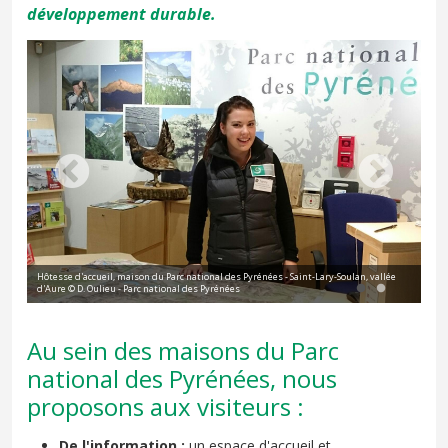
développement durable.
e
Point d'information du Parc national des Pyrénées - Plan d'Aste, espace
Hôt
muséographique, val d'Azun © L. Nédélec - Parc national des Pyrénées
d'A
Au sein des maisons du Parc
national des Pyrénées, nous
proposons aux visiteurs :
De l'information :
un espace d'accueil et