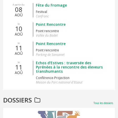
Fête du Fromage
A partir du
08
Festival
AOÛ
Canfranc
Point Rencontre
le
10
Point rencontre
AOÛ
Vallée du Badet
Point Rencontre
le
11
Point rencontre
AOÛ
Parking de Sansanet
Echos d'Estives : traversée des
le
11
Pyrénées à la rencontre des éleveurs
transhumants
AOÛ
Conférence-Projection
Maison du Parc national d'Etsaut
DOSSIERS
Tous les dossiers