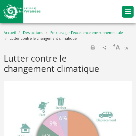
Aller au contenu principal
Fil d'Ariane
Accueil
Des actions
Encourager l'excellence environnementale
Lutter contre le changement climatique
+
A
-
A
Imprimer
Lutter contre le
changement climatique