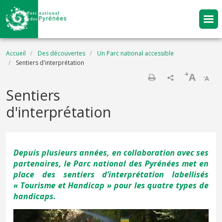
Aller au contenu principal
Fil d'Ariane
Accueil
Des découvertes
Un Parc national accessible
Sentiers d'interprétation
+
A
-
A
Imprimer
Sentiers
d'interprétation
Depuis plusieurs années, en collaboration avec ses
partenaires, le Parc national des Pyrénées met en
place des sentiers d’interprétation labellisés
« Tourisme et Handicap » pour les quatre types de
handicaps.