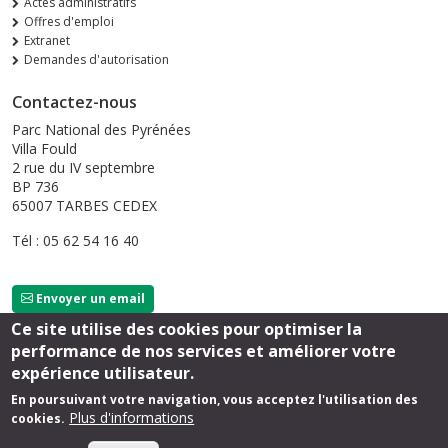
Actes administratifs
Offres d'emploi
Extranet
Demandes d'autorisation
Contactez-nous
Parc National des Pyrénées
Villa Fould
2 rue du IV septembre
BP 736
65007 TARBES CEDEX
Tél : 05 62 54 16 40
Envoyer un email
Ce site utilise des cookies pour optimiser la
performance de nos services et améliorer votre
Suivez-nous
expérience utilisateur.
En poursuivant votre navigation, vous acceptez l'utilisation des
Plus d'informations
cookies.
Footer
Mentions légales
Extranet
Sérolane