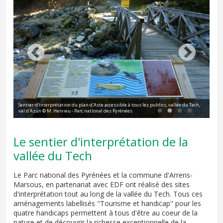
l
Sentier d'interprétation du plan d'Aste accessible à tous les publics, vallée du Tech,
Tab
val d'Azun © M. Hervieu - Parc national des Pyrénées
nat
Le sentier d'interprétation de la
vallée du Tech
Le Parc national des Pyrénées et la commune d'Arrens-
Marsous, en partenariat avec EDF ont réalisé des sites
d'interprétation tout au long de la vallée du Tech. Tous ces
aménagements labellisés "Tourisme et handicap" pour les
quatre handicaps permettent à tous d'être au coeur de la
nature et de découvrir la richesse exceptionnelle de la