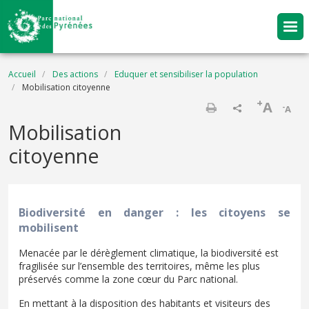
Aller au contenu principal
Fil d'Ariane
Accueil
Des actions
Eduquer et sensibiliser la population
Mobilisation citoyenne
+
A
-
A
Imprimer
Mobilisation
citoyenne
Biodiversité en danger : les citoyens se
mobilisent
Menacée par le dérèglement climatique, la biodiversité est
fragilisée sur l’ensemble des territoires, même les plus
préservés comme la zone cœur du Parc national.
En mettant à la disposition des habitants et visiteurs des