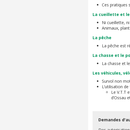
Ces pratiques 
La cueillette et 
Ni cueillette, 
Animaux, plant
La pêche
La pêche est r
La chasse et le p
La chasse et l
Les véhicules, vél
Survol non mot
L’utilisation d
Le V.T.T e
d’Ossau et
Demandes d'au
Des autorisation