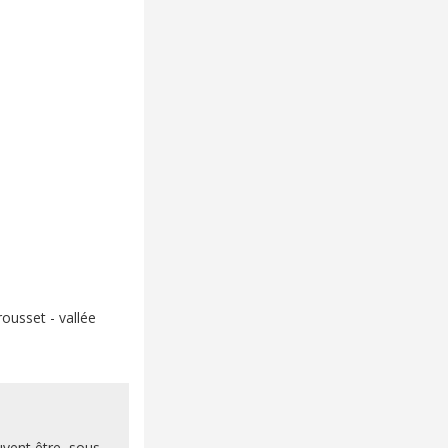
rousset - vallée
uvent être, sous