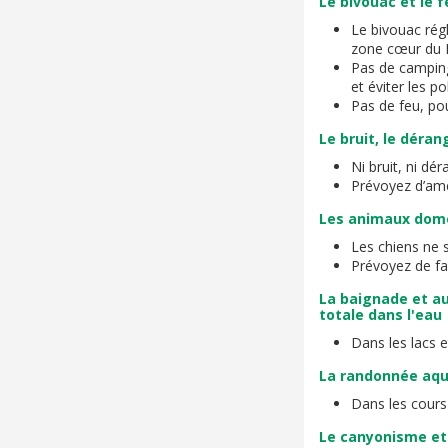
Le bivouac et le f
Le bivouac rég
zone cœur du P
Pas de camping
et éviter les po
Pas de feu, pou
Le bruit, le déra
Ni bruit, ni d
Prévoyez d’ame
Les animaux dom
Les chiens ne 
Prévoyez de fa
La baignade et au
totale dans l'eau
Dans les lacs et
La randonnée aqua
Dans les cours 
Le canyonisme et