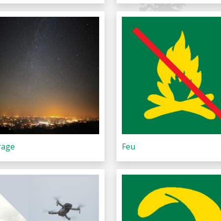
rage
Feu