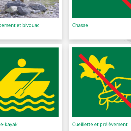
ement et bivouac
Chasse
ë-kayak
Cueillette et prélèvement