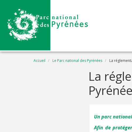
Aller au contenu principal
Fil d'Ariane
Accueil
Le Parc national des Pyrénées
La réglementa
La régl
Pyrénée
Un parc national
Afin de protége