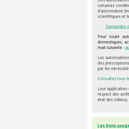
certaines condit
d'autorisation (h
scientifiques et 
Demandes d'a
Pour toute autr
domestiques, acti
mail suivante
:
a
Les autorisation
des prescription
par les nécessité
Consultez tous l
Leur application 
respect des arrêt
état des milieux,
Les bons usag