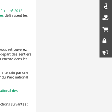
décret n° 2012 -
ées
définissent les
 vous retrouverez
 départ des sentiers
u encore dans les
le terrain par une
ur du Parc national
national des
tions suivantes :