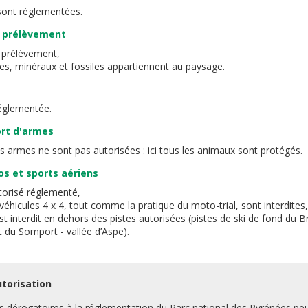
sont réglementées.
le prélèvement
ni prélèvement,
es, minéraux et fossiles appartiennent au paysage.
églementée.
ort d'armes
es armes ne sont pas autorisées : ici tous les animaux sont protégés.
os et sports aériens
orisé réglementé,
e véhicules 4 x 4, tout comme la pratique du moto-trial, sont interdites,
st interdit en dehors des pistes autorisées (pistes de ski de fond du B
 du Somport - vallée d’Aspe).
torisation
s dérogatoires à la réglementation du Parc national des Pyrénées pe