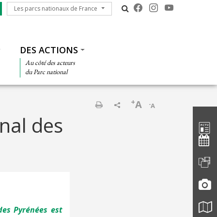
Les parcs nationaux de France
Les parcs nationaux de France
DES ACTIONS
Au côté des acteurs
du Parc national
+
A
-
A
Barre d'
Imprimer
nal des
des Pyrénées est