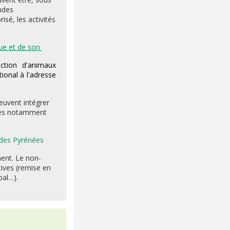
ndes
sé, les activités
vue et de son
uction d'animaux
tional à l'adresse
euvent intégrer
vées notamment
l des Pyrénées
ment. Le non-
tives (remise en
bal…).