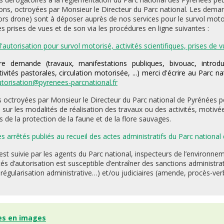
ions, octroyées par Monsieur le Directeur du Parc national. Les dema
ors drone) sont à déposer auprès de nos services pour le survol motori
les prises de vues et de son via les procédures en ligne suivantes :
utorisation pour survol motorisé, activités scientifiques, prises de 
e demande (travaux, manifestations publiques, bivouac, introd
vités pastorales, circulation motorisée, ...) merci d'écrire au Parc na
utorisation@pyrenees-parcnational.fr
s octroyées par Monsieur le Directeur du Parc national de Pyrénées p
s sur les modalités de réalisation des travaux ou des activités, moti
s de la protection de la faune et de la flore sauvages.
es arrêtés publiés au recueil des actes administratifs du Parc nationa
est suivie par les agents du Parc national, inspecteurs de l’environne
és d’autorisation est susceptible d’entraîner des sanctions administra
 régularisation administrative…) et/ou judiciaires (amende, procès-ver
es en images