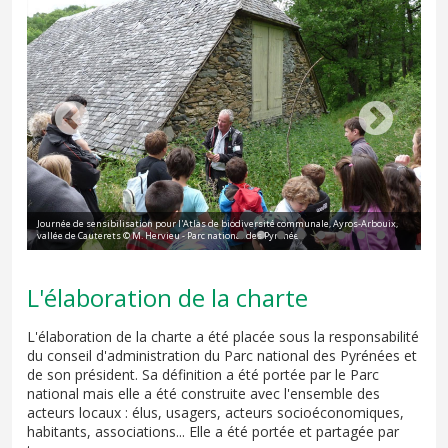
os-
Journée de sensibilisation pour l'Atlas de biodiversité communale, Ayros-Arbouix,
vallée de Cauterets © M. Hervieu - Parc national des Pyrénées
Con
L'élaboration de la charte
L'élaboration de la charte a été placée sous la responsabilité
du conseil d'administration du Parc national des Pyrénées et
de son président. Sa définition a été portée par le Parc
national mais elle a été construite avec l'ensemble des
acteurs locaux : élus, usagers, acteurs socioéconomiques,
habitants, associations... Elle a été portée et partagée par