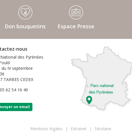
Don bouquetins
Espace Presse
tactez-nous
 National des Pyrénées
 Fould
e du IV septembre
36
07 TARBES CEDEX
 05 62 54 16 40
nvoyer un email
Mentions légales
Extranet
Sérolane