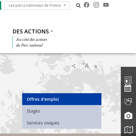
Les parcs nationaux de France
Les parcs nationaux de France
DES ACTIONS
Au côté des acteurs
du Parc national
+
A
-
A
Barre d'
Menu Emplois
Offres d'emploi
Stages
Services civiques