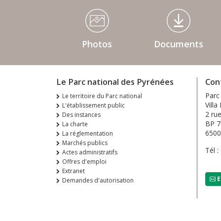
Médiathèque Footer
Photos
Documents
Le Parc national des Pyrénées
Con
Parc
Le territoire du Parc national
Villa
L'établissement public
2 ru
Des instances
BP 7
La charte
650
La réglementation
Marchés publics
Tél :
Actes administratifs
Offres d'emploi
Extranet
E
Demandes d'autorisation
Footer