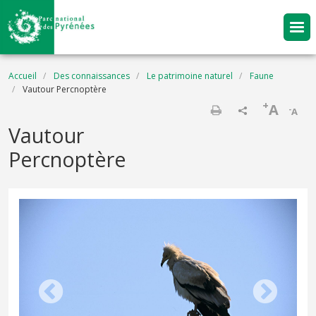
Aller au contenu principal
Fil d'Ariane
Accueil
Des connaissances
Le patrimoine naturel
Faune
Vautour Percnoptère
+
A
-
A
Imprimer
Vautour
Percnoptère