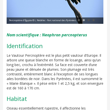
Percnoptère d’Égypte © L. Nédélec - Parc national des Pyrénées
Per
Nom scientifique :
Neophron percnopterus
Identification
Le Vautour Percnoptère est le plus petit vautour d’Europe. Il
arbore une queue blanche en forme de losange, ainsi qu’un
long bec, crochu à l’extrémité. Sa face est couverte d’une
peau jaune et dénuée de plumes. Son plumage est très
contrasté, entièrement blanc à l’exception de ses longues
ailes bordées de noir. Dans les Pyrénées, il est surnommé le
« Marie-Blanque ». Il pèse entre 1 et 2,5 kg, et son envergure
est de 160 à 170 cm.
Habitat
Oiseau essentiellement rupestre, il affectionne les