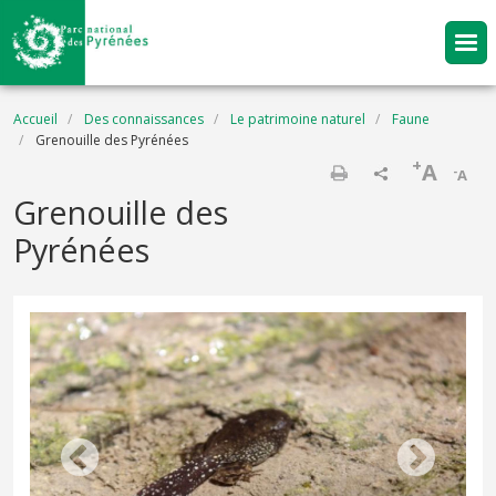
Aller au contenu principal
Fil d'Ariane
Accueil
Des connaissances
Le patrimoine naturel
Faune
Grenouille des Pyrénées
+
A
-
A
Imprimer
Grenouille des
Pyrénées