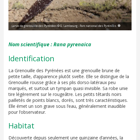
Larve de grenouille des Pyrénées © G. Lambourg - Parc national des Pyrénées
Lar
Nom scientifique :
Rana pyrenaica
Identification
La Grenouille des Pyrénées est une grenouille brune de
petite taille, d’apparence plutôt svelte. Elle se distingue de la
Grenouille rousse grâce à ses plis dorso-latéraux peu
marqués, et surtout un tympan quasi invisible. Sa robe unie
tire légèrement sur le rougeâtre. Les petits têtards noirs
pailletés de points blancs, dorés, sont très caractéristiques.
Elle émet un son grave sous l’eau, généralement inaudible
pour l’observateur.
Habitat
Découverte depuis seulement une quinzaine d’années, la