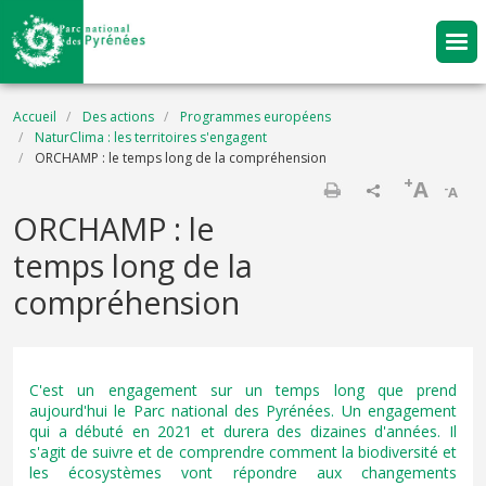
Aller au contenu principal
Fil d'Ariane
Accueil
Des actions
Programmes européens
NaturClima : les territoires s'engagent
ORCHAMP : le temps long de la compréhension
+
A
-
A
Imprimer
ORCHAMP : le
temps long de la
compréhension
C'est un engagement sur un temps long que prend
aujourd'hui le Parc national des Pyrénées. Un engagement
qui a débuté en 2021 et durera des dizaines d'années. Il
s'agit de suivre et de comprendre comment la biodiversité et
les écosystèmes vont répondre aux changements