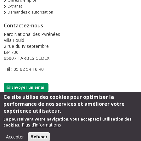
Offres d'emploi
Extranet
Demandes d'autorisation
Contactez-nous
Parc National des Pyrénées
Villa Fould
2 rue du IV septembre
BP 736
65007 TARBES CEDEX
Tél : 05 62 54 16 40
Envoyer un email
Ce site utilise des cookies pour optimiser la
performance de nos services et améliorer votre
Suivez-nous
expérience utilisateur.
En poursuivant votre navigation, vous acceptez l'utilisation des
Plus d'informations
cookies.
Footer
Mentions légales
Extranet
Sérolane
Accepter
Refuser