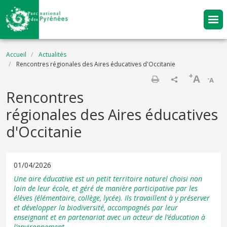
Aller au contenu principal
Fil d'Ariane
Accueil
Actualités
Rencontres régionales des Aires éducatives d'Occitanie
+
A
-
A
Imprimer
Rencontres
régionales des Aires éducatives
d'Occitanie
01/04/2026
Une aire éducative est un petit territoire naturel choisi non
loin de leur école, et géré de manière participative par les
élèves (élémentaire, collège, lycée). Ils travaillent à y préserver
et développer la biodiversité, accompagnés par leur
enseignant et en partenariat avec un acteur de l’éducation à
l’environnement.