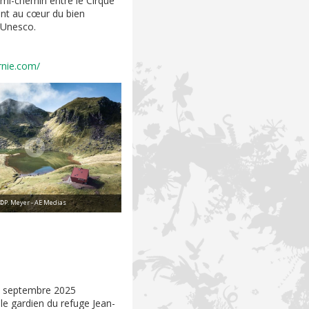
mi-chemin entre le Cirque
ont au cœur du bien
'Unesco.
rnie.com/
 ©P. Meyer - AE Medias
27 septembre 2025
le gardien du refuge Jean-