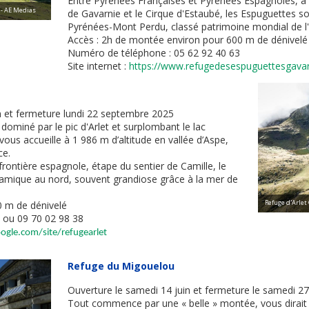
Entre Pyrénées Françaises et Pyrénées Espagnoles, à 
 - AE Medias
de Gavarnie et le Cirque d'Estaubé, les Espuguettes s
Pyrénées-Mont Perdu, classé patrimoine mondial de l
Accès : 2h de montée environ pour 600 m de dénivelé
Numéro de téléphone : 05 62 92 40 63
Site internet :
https://www.refugedesespuguettesgava
n et fermeture lundi 22 septembre 2025
 dominé par le pic d'Arlet et surplombant le lac
vous accueille à 1 986 m d’altitude en vallée d’Aspe,
ce.
frontière espagnole, étape du sentier de Camille, le
amique au nord, souvent grandiose grâce à la mer de
Refuge d'Arlet
0 m de dénivelé
 ou 09 70 02 98 38
oogle.com/site/refugearlet
Refuge du Migouelou
Ouverture le samedi 14 juin et fermeture le samedi 
Tout commence par une « belle » montée, vous dirait 