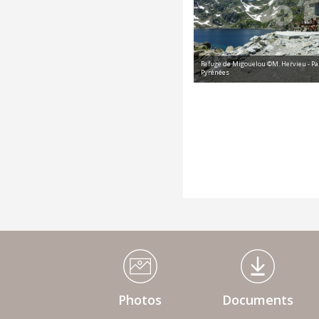
Refuge de Migouelou ©M. Hervieu - Pa
Pyrénées
Médiathèque Footer
Photos
Documents