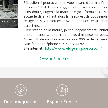
Sébastien. Il poursuivrait en vous disant d’admirer l’
temps qu’il fait. Il vous suggérerait de vous poser pou
sans-doute, Eugénie la marmotte (peu farouche)… Ma
accueille déjà là-haut alors le mieux est de vous rendr
refuge de Migouélou (val d’Azun), dans cet environne
rc national des
caractéristique.
Observation de la nature, pêche, dépaysement, initiati
contemplation…
le temps n’a plus d’emprise sur vou
Accès : 3h de montée environ pour 900 m de dénivelé
Numéro de téléphone : 05 62 97 44 92
Site internet :
https://www.refuge-migouelou.com/
Retour à la liste
Don bouquetins
Espace Presse