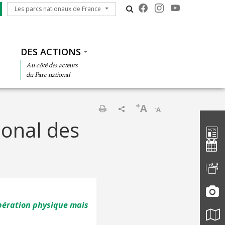
Les parcs nationaux de France
Les parcs nationaux de France
DES ACTIONS
Au côté des acteurs
du Parc national
+
A
-
A
Barre d'
Imprimer
ional des
upération physique mais