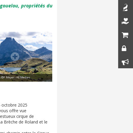
igouelou, propriétés du
 ©P. Meyer - AE Medias
4 octobre 2025
vous offre vue
estueux cirque de
 La Brèche de Roland et le