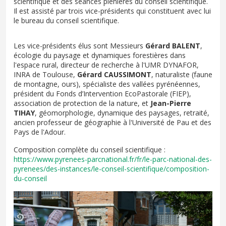
scientifique et des séances plénières du conseil scientifique.
Il est assisté par trois vice-présidents qui constituent avec lui
le bureau du conseil scientifique.
Les vice-présidents élus sont Messieurs
Gérard BALENT
,
écologie du paysage et dynamiques forestières dans
l'espace rural, directeur de recherche à l'UMR DYNAFOR,
INRA de Toulouse,
Gérard CAUSSIMONT
, naturaliste (faune
de montagne, ours), spécialiste des vallées pyrénéennes,
président du Fonds d’Intervention EcoPastorale (FIEP),
association de protection de la nature, et
Jean-Pierre
TIHAY
, géomorphologie, dynamique des paysages, retraité,
ancien professeur de géographie à l'Université de Pau et des
Pays de l'Adour.
Composition complète du conseil scientifique :
https://www.pyrenees-parcnational.fr/fr/le-parc-national-des-
pyrenees/des-instances/le-conseil-scientifique/composition-
du-conseil