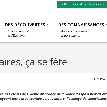
Menu du parc
Le Parc national des Pyrénées
Thématiques
DES DÉCOUVERTES
DES CONNAISSANCES
Faites de rencontres
Au service de la nature
& d’émotions
& des hommes
ires, ça se fête
EDUCAT
les des élèves de sixième du collège de la vallée d’Aspe à Bedous éta
tageant une soirée tournée vers la nature, l'échange de connaissanc