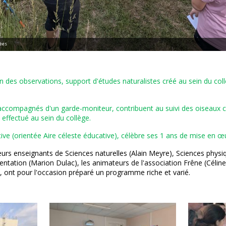
nées
in des observations, support d'études naturalistes créé au sein du coll
 accompagnés d'un garde-moniteur, contribuent au suivi des oiseaux
effectué au sein du collège.
ative (orientée Aire céleste éducative), célèbre ses 1 ans de mise en œ
 leurs enseignants de Sciences naturelles (Alain Meyre), Sciences physi
ntation (Marion Dulac), les animateurs de l'association Frêne (Céline
, ont pour l'occasion préparé un programme riche et varié.