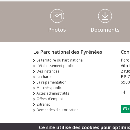
Médiathèque Footer
Photos
Documents
Le Parc national des Pyrénées
Con
Parc
Le territoire du Parc national
Villa
L'établissement public
2 ru
Des instances
BP 7
La charte
650
La réglementation
Marchés publics
Tél :
Actes administratifs
Offres d'emploi
Extranet
E
Demandes d'autorisation
Ce site utilise des cookies pour optimi
Footer