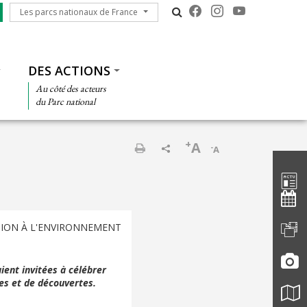
Les parcs nationaux de France
Les parcs nationaux de France
DES ACTIONS
Au côté des acteurs
du Parc national
+
A
-
A
Barre d'
Imprimer
ION À L'ENVIRONNEMENT
ient invitées à célébrer
es et de découvertes.