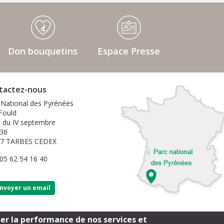
Don bouquetins
Espace Presse
tactez-nous
 National des Pyrénées
 Fould
e du IV septembre
36
07 TARBES CEDEX
 05 62 54 16 40
nvoyer un email
ser la performance de nos services et