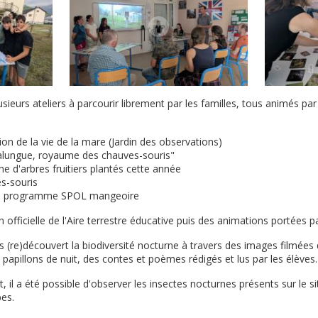
ieurs ateliers à parcourir librement par les familles, tous animés pa
tion de la vie de la mare (Jardin des observations)
spalungue, royaume des chauves-souris"
ine d'arbres fruitiers plantés cette année
es-souris
s du programme SPOL mangeoire
on officielle de l'Aire terrestre éducative puis des animations portées p
s (re)découvert la biodiversité nocturne à travers des images filmées 
 papillons de nuit, des contes et poèmes rédigés et lus par les élèves.
t, il a été possible d'observer les insectes nocturnes présents sur le sit
es.