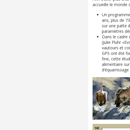
accueille le monde d
Un programme d
ans, plus de 7
sur une patte
paramètres dém
Dans le cadre d
(Julie Fluhr «E
vautours et co
GPS ont été fix
fine, cette ét
alimentaire sur
d’équarrissage 