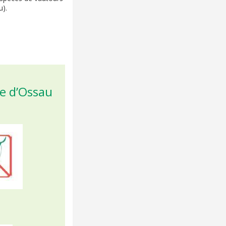
u).
le d’Ossau