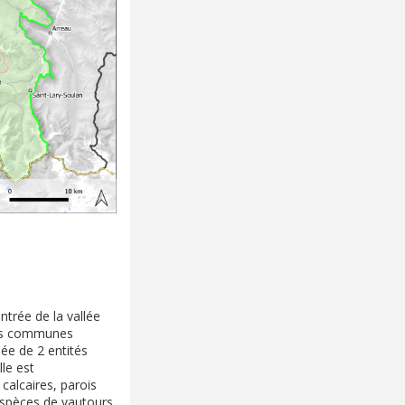
ntrée de la vallée
les communes
sée de 2 entités
lle est
calcaires, parois
 espèces de vautours