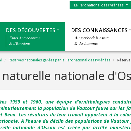
Menu du parc
Le Parc national des Pyrénées
Thématiques
DES DÉCOUVERTES
DES CONNAISSANCES
Faites de rencontres
Au service de la nature
& d’émotions
& des hommes
al
Réserves nationales gérées par le Parc national des Pyrénées
Réserve 
 naturelle nationale d'O
ées 1959 et 1960, une équipe d’ornithologues conduite
minutieusement la population de Vautour fauve sur les fa
 et Béon. Les résultats de leur travail apportent à la colo
ationale. A l’heure du déclin des populations de Vautour
relle nationale d'Ossau est créée par arrêté ministér