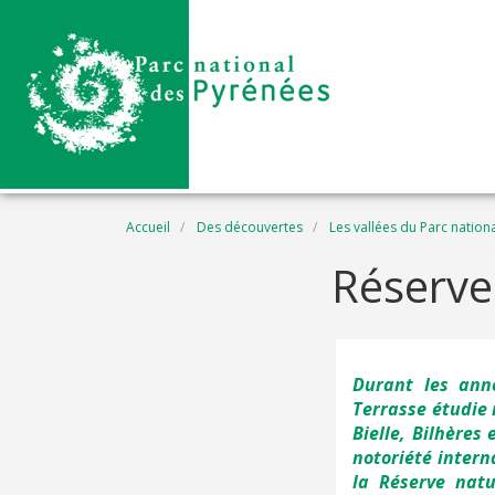
Aller au contenu principal
Fil d'Ariane
Accueil
Des découvertes
Les vallées du Parc nation
Réserve
Durant les ann
Terrasse étudie 
Bielle, Bilhères
notoriété intern
la Réserve natu