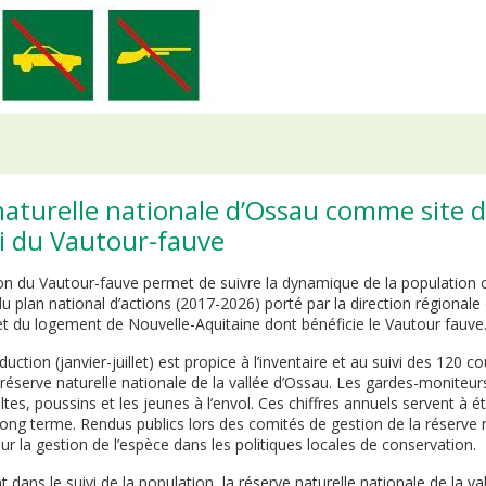
naturelle nationale d’Ossau comme site 
vi du Vautour-fauve
ion du Vautour-fauve permet de suivre la dynamique de la populatio
plan national d’actions (2017-2026) porté par la direction régionale
 du logement de Nouvelle-Aquitaine dont bénéficie le Vautour fauve
uction (janvier-juillet) est propice à l’inventaire et au suivi des 120 c
réserve naturelle nationale de la vallée d’Ossau. Les gardes-moniteur
es, poussins et les jeunes à l’envol. Ces chiffres annuels servent à 
 long terme. Rendus publics lors des comités de gestion de la réserve na
ur la gestion de l’espèce dans les politiques locales de conservation.
nt dans le suivi de la population, la réserve naturelle nationale de la v