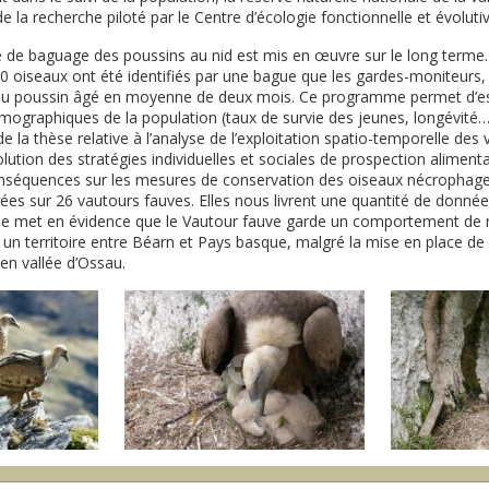
e la recherche piloté par le Centre d’écologie fonctionnelle et évoluti
e baguage des poussins au nid est mis en œuvre sur le long terme. 
30 oiseaux ont été identifiés par une bague que les gardes-moniteurs,
 du poussin âgé en moyenne de deux mois. Ce programme permet d’es
ographiques de la population (taux de survie des jeunes, longévité…
e la thèse relative à l’analyse de l’exploitation spatio-temporelle des
volution des stratégies individuelles et sociales de prospection alimenta
nséquences sur les mesures de conservation des oiseaux nécrophages
ées sur 26 vautours fauves. Elles nous livrent une quantité de donnée
ude met en évidence que le Vautour fauve garde un comportement de 
 un territoire entre Béarn et Pays basque, malgré la mise en place de
en vallée d’Ossau.