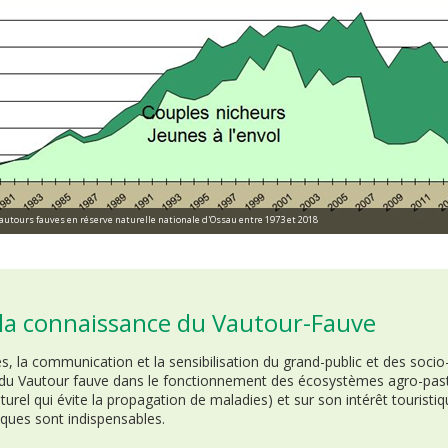
vautours fauves en réserve naturelle nationale d'Ossau entre 1973 et 2018
 la connaissance du Vautour-Fauve
, la communication et la sensibilisation du grand-public et des socio
 du Vautour fauve dans le fonctionnement des écosystèmes agro-past
turel qui évite la propagation de maladies) et sur son intérêt touristi
ques sont indispensables.