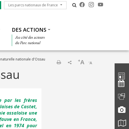
Les parcs nationaux de France
Les parcs nationaux de France
DES ACTIONS
Au côté des acteurs
du Parc national
naturelle nationale d'Ossau
+
A
-
A
Barre d'
Imprimer
ssau
 par les frères
laises de Castet,
nie ossaloise une
 fauve en France,
iel en 1974 pour