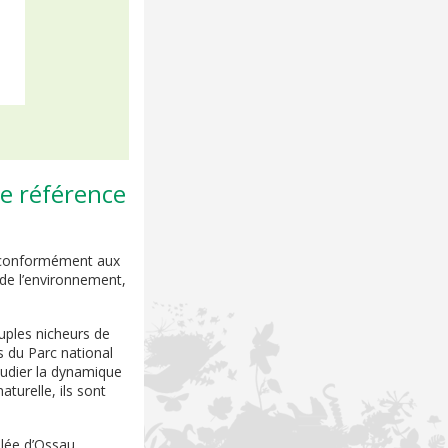
de référence
n conformément aux
 de l’environnement,
.
ouples nicheurs de
s du Parc national
étudier la dynamique
turelle, ils sont
allée d’Ossau