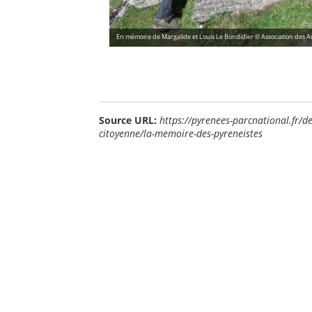
En mémoire de Margalide et Louis Le Bondidier © Association des A
Source URL:
https://pyrenees-parcnational.fr/de
citoyenne/la-memoire-des-pyreneistes