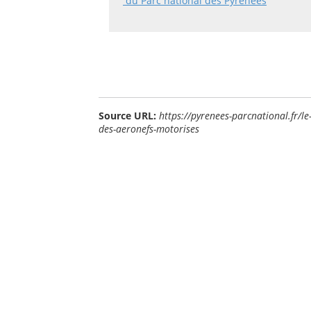
du Parc national des Pyrénées
Source URL:
https://pyrenees-parcnational.fr/l
des-aeronefs-motorises