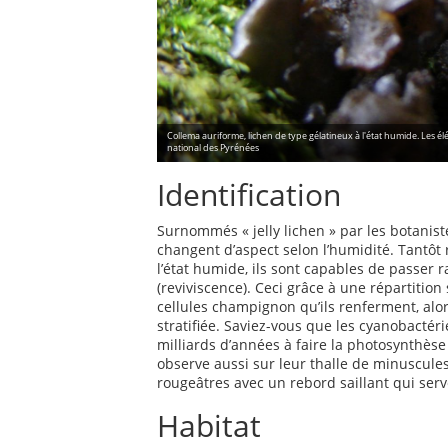
Collema auriforme, lichen de type gélatineux à l'état humide. Les él
national des Pyrénées
Identification
Surnommés « jelly lichen » par les botaniste
changent d’aspect selon l’humidité. Tantôt r
l’état humide, ils sont capables de passer r
(reviviscence). Ceci grâce à une répartition
cellules champignon qu’ils renferment, alor
stratifiée. Saviez-vous que les cyanobactéri
milliards d’années à faire la photosynthèse
observe aussi sur leur thalle de minuscule
rougeâtres avec un rebord saillant qui serv
Habitat