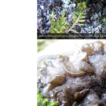
Collema fasciculare, lichen de type gélatineux à l'état humide © E. F