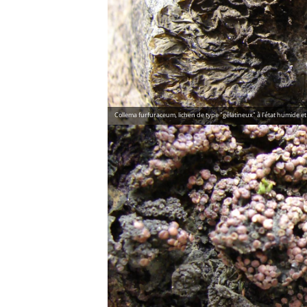
Collema furfuraceum, lichen de type "gélatineux" à l'état humide et c